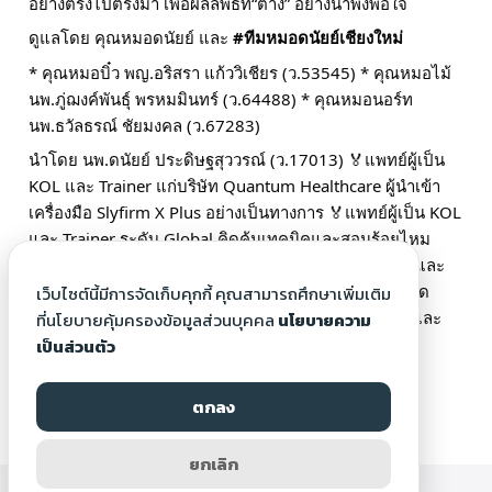
อย่างตรงไปตรงมา เพื่อผลลัพธ์ที่“ต่าง” อย่างน่าพึงพอใจ
ดูแลโดย คุณหมอดนัยย์ และ
#ทีมหมอดนัยย์เชียงใหม่
* คุณหมอบิ๋ว พญ.อริสรา แก้ววิเชียร (ว.53545) * คุณหมอไม้
นพ.ภู่ฌงค์พันธุ์ พรหมมินทร์ (ว.64488) * คุณหมอนอร์ท
นพ.ธวัลธรณ์ ชัยมงคล (ว.67283)
นำโดย นพ.ดนัยย์ ประดิษฐสุววรณ์ (ว.17013) 🏅แพทย์ผู้เป็น
KOL และ Trainer แก่บริษัท Quantum Healthcare ผู้นำเข้า
เครื่องมือ Slyfirm X Plus อย่างเป็นทางการ 🏅แพทย์ผู้เป็น KOL
และ Trainer ระดับ Global คิดค้นเทคนิคและสอนร้อยไหม
อิตาลี ประจำ Menarini Aesthetics 🏅แพทย์ผู้เป็น KOL และ
Trainer ระดับ Global ประจำ Merz Aesthetics ผู้ถ่ายทอด
เว็บไซต์นี้มีการจัดเก็บคุกกี้ คุณสามารถศึกษาเพิ่มเติม
เทคนิคการใช้โปรแกรมUltherapy, Belotero ,Xeomin และ
ที่นโยบายคุ้มครองข้อมูลส่วนบุคคล
นโยบายความ
Radiesse
เป็นส่วนตัว
ตกลง
ยกเลิก