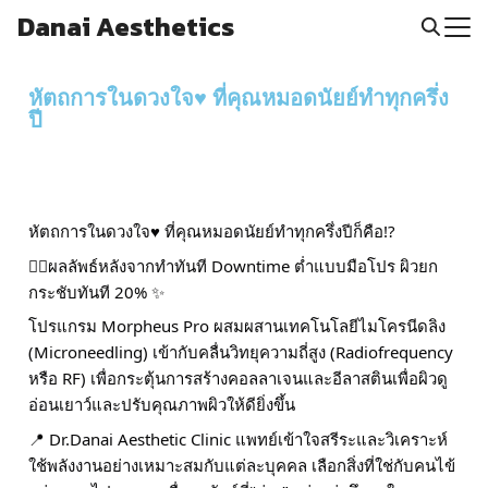
Danai Aesthetics
หัตถการในดวงใจ♥️ ที่คุณหมอดนัยย์ทำทุกครึ่ง
ปี
หัตถการในดวงใจ♥️ ที่คุณหมอดนัยย์ทำทุกครึ่งปีก็คือ!?
👉🏻ผลลัพธ์หลังจากทำทันที Downtime ต่ำแบบมือโปร ผิวยก
กระชับทันที 20% ✨
โปรแกรม Morpheus Pro ผสมผสานเทคโนโลยีไมโครนีดลิง
(Microneedling) เข้ากับคลื่นวิทยุความถี่สูง (Radiofrequency
หรือ RF) เพื่อกระตุ้นการสร้างคอลลาเจนและอีลาสตินเพื่อผิวดู
อ่อนเยาว์และปรับคุณภาพผิวให้ดียิ่งขึ้น
📍 Dr.Danai Aesthetic Clinic แพทย์เข้าใจสรีระและวิเคราะห์
ใช้พลังงานอย่างเหมาะสมกับแต่ละบุคคล เลือกสิ่งที่ใช่กับคนไข้