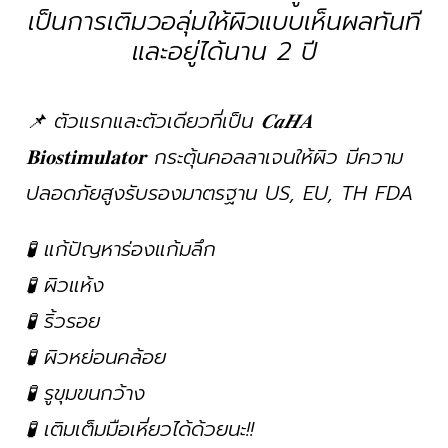
เป็นการเติมวอลุ่มให้ผิวแบบเห็นผลทันที
และอยู่ได้นาน 2 ปี
📌 ตัวแรกและตัวเดียวที่เป็น 𝑪𝒂𝑯𝑨
𝐁𝐢𝐨𝐬𝐭𝐢𝐦𝐮𝐥𝐚𝐭𝐨𝐫 กระตุ้นคอลลาเจนให้ผิว มีความ
ปลอดภัยสูงรับรองมาตรฐาน US, EU, TH FDA
🧪 แก้ปัญหาร่องแก้มลึก
🧪 ผิวแห้ง
🧪 ริ้วรอย
🧪 ผิวหย่อนคล้อย
🧪 รูขุมขนกว้าง
🧪 เติมเต็มมือเหี่ยวได้ด้วยนะ!!