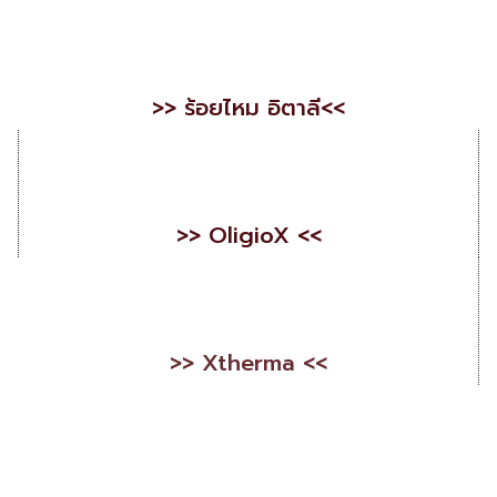
>> ร้อยไหม อิตาลี<<
>> OligioX <<
>> Xtherma <<
>> IGNITE RF <<