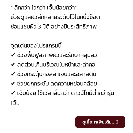
“ ลึกกว่า ไวกว่า เจ็บน้อยกว่า”
ช่วยดูแลผิวลึกหลายระดับไว้ในหนึ่งช็อต
ซ่อมแซมผิว 3 มิติ อย่างมีประสิทธิภาพ
⠀⠀⠀⠀⠀⠀⠀
จุดเด่นของโปรแกรมนี้
✔︎
ช่วยฟื้นฟูสภาพผิวและรักษาหลุมสิว
✔︎
ลดส่วนเกินบริเวณใบหน้าและลำคอ
✔︎
ช่วยกระตุ้นคอลลาเจนและอิลาสติน
✔︎
ช่วยยกกระชับ ลดความหย่อนคล้อย
✔︎
เจ็บน้อย ใช้เวลาสั้นกว่า ดาวน์ไทม์ต่ำกว่ารุ่น
เดิม
ดูเนื้อหาเพิ่มเติม..