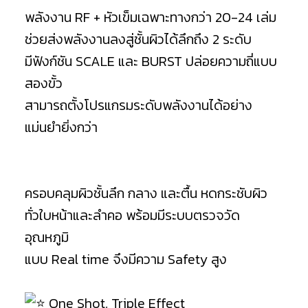
พลังงาน RF + หัวเข็มเฉพาะทางกว่า 20-24 เล่ม
ช่วยส่งพลังงานลงสู่ชั้นผิวได้ลึกถึง 2 ระดับ
มีฟังก์ชัน SCALE และ BURST ปล่อยความถี่แบบ
สองขั้ว
สามารถตั้งโปรแกรมระดับพลังงานได้อย่าง
แม่นยำยิ่งกว่า
⠀⠀ ⠀⠀⠀⠀⠀⠀⠀
⠀⠀⠀⠀⠀⠀⠀⠀⠀⠀⠀⠀⠀⠀⠀⠀⠀⠀⠀
ครอบคลุมผิวชั้นลึก กลาง และตื้น หดกระชับผิว
ทั่วใบหน้าและลำคอ พร้อมมีระบบตรวจวัด
อุณหภูมิ
แบบ Real time จึงมีความ Safety สูง
⠀⠀⠀⠀⠀⠀⠀
One Shot, Triple Effect