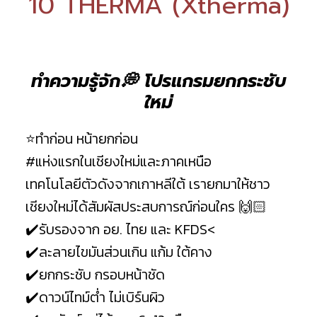
10 THERMA (Xtherma)
ทำความรู้จัก💭 โปรแกรมยกกระชับ
ใหม่
⭐️ทำก่อน หน้ายกก่อน
#แห่งแรกในเชียงใหม่และภาคเหนือ
เทคโนโลยีตัวดังจากเกาหลีใต้ เรายกมาให้ชาว
เชียงใหม่ได้สัมผัสประสบการณ์ก่อนใคร 🙌🏻
✔️รับรองจาก อย. ไทย และ KFDS<
✔️ละลายไขมันส่วนเกิน แก้ม ใต้คาง
✔️ยกกระชับ กรอบหน้าชัด
✔️ดาวน์ไทม์ต่ำ ไม่เบิร์นผิว