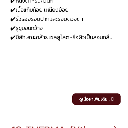
✔️หนังตาหรือคิ้วตก
✔️เนื้อแก้มห้อย เหนียงย้อย
✔️ริ้วรอยรอบปากและรอบดวงตา
✔️รูขุมขนกว้าง
✔️มีลักษณะคล้ายเซลลูไลต์หรือผิวเป็นลอนคลื่น
ดูเนื้อหาเพิ่มเติม..