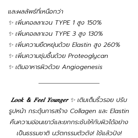
และผลลัพธ์ที่เหนือกว่า
✨ เพิ่มคอลลาเจน TYPE 1 สูง 150%
✨ เพิ่มคอลลาเจน TYPE 3 สูง 130%
✨ เพิ่มความยืดหยุ่นด้วย Elastin สูง 260%
✨ เพิ่มความชุ่มชื้นด้วย Proteoglycan
✨ เติมอาหารผิวด้วย Angiogenesis
𝐿𝑜𝑜𝑘 ＆ 𝐹𝑒𝑒𝑙 𝑌𝑜𝑢𝑛𝑔𝑒𝑟
✨ เติมเต็มริ้วรอย ปรับ
รูปหน้า กระตุ้นการสร้าง Collagen และ Elastin
คืนความอ่อนเยาว์และยกกระชับให้กับผิวได้อย่าง
เป็นธรรมชาติ นวัตกรรมตัวดัง! ใช้แล้วปัง!