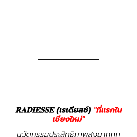
𝐑𝐀𝐃𝐈𝐄𝐒𝐒𝐄 (เรเดียสซ์)
"ที่แรกใน
เชียงใหม่"
นวัตกรรมประสิทธิภาพสูงมากกก